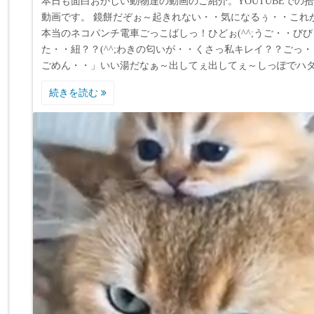
本日も面白おかしい動物達の動画のご紹介。YOUTUBEでの
動画です。 鏡餅だぞぉ～起きれない・・気になるぅ・・これ
本当のネコパンチ電車ごっこばしっ！ひどぉ(^^;うご・・びび
た・・紐？？(^^;わきの匂いが・・くさっ私キレイ？？ごっ・
ごめん・・」いい湯だなぁ～出してぇ出してぇ～しっぽでハ
続きを読む