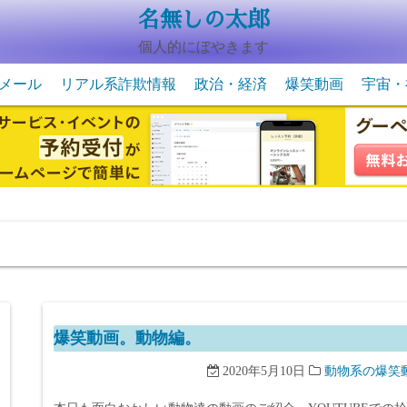
名無しの太郎
個人的にぼやきます
メール
リアル系詐欺情報
政治・経済
爆笑動画
宇宙・
動物系の爆笑動画
未確認
宇宙・
爆笑動画。動物編。
2020年5月10日
動物系の爆笑