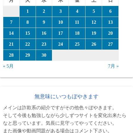
月
火
水
木
金
土
日
1
2
3
4
5
6
7
8
9
10
11
12
13
14
15
16
17
18
19
20
21
22
23
24
25
26
27
28
29
30
« 5月
7月 »
無意味にいつもぼやきます
メインは詐欺系の紹介ですがその他色々ぼやきます。
そして今後も勉強しながら少しずつサイトを変化出来たら
なと思っています。気長に見守ってやってください。
また画像や動画問題がある場合はコメント下さい。