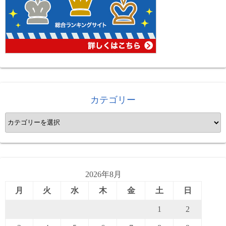
シ
ョ
ン
カテゴリー
カ
テ
ゴ
リ
ー
2026年8月
月
火
水
木
金
土
日
1
2