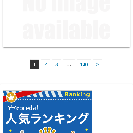
投
1
2
3
…
140
>
稿
ナ
ビ
ゲ
ー