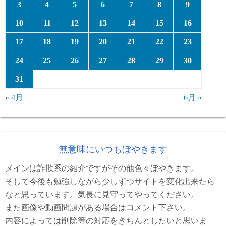
3
4
5
6
7
8
9
10
11
12
13
14
15
16
17
18
19
20
21
22
23
24
25
26
27
28
29
30
31
« 4月
6月 »
無意味にいつもぼやきます
メインは詐欺系の紹介ですがその他色々ぼやきます。
そして今後も勉強しながら少しずつサイトを変化出来たら
なと思っています。気長に見守ってやってください。
また画像や動画問題がある場合はコメント下さい。
内容によっては削除等の対応をきちんとしたいと思いま