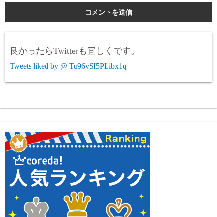
良かったらTwitterも宜しくです。
Tweets liked by @ Tu96vSI5PLibx1q