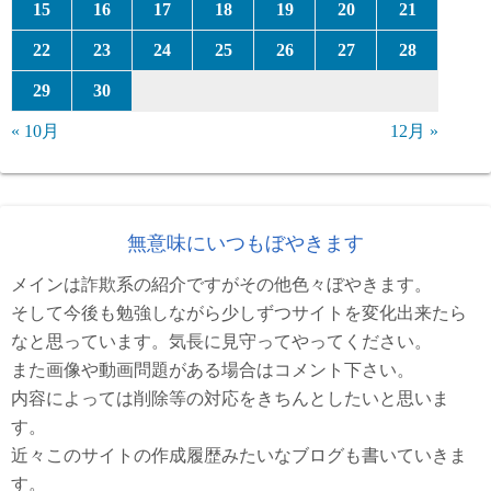
15
16
17
18
19
20
21
22
23
24
25
26
27
28
29
30
« 10月
12月 »
無意味にいつもぼやきます
メインは詐欺系の紹介ですがその他色々ぼやきます。
そして今後も勉強しながら少しずつサイトを変化出来たら
なと思っています。気長に見守ってやってください。
また画像や動画問題がある場合はコメント下さい。
内容によっては削除等の対応をきちんとしたいと思いま
す。
近々このサイトの作成履歴みたいなブログも書いていきま
す。