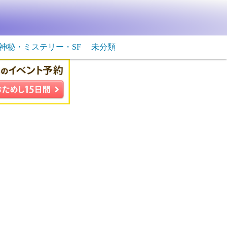
神秘・ミステリー・SF
未分類
生物・飛行物体
ＳＦ