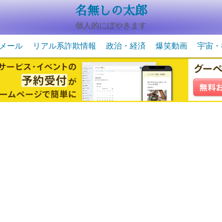
名無しの太郎
個人的にぼやきます
メール
リアル系詐欺情報
政治・経済
爆笑動画
宇宙・
動物系の爆笑動画
未確認
宇宙・