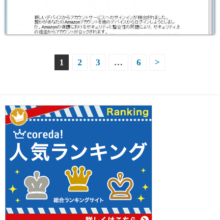
投
1
2
3
…
6
>
稿
ナ
ビ
ゲ
ー
シ
ョ
ン