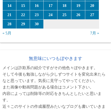
14
15
16
17
18
19
20
21
22
23
24
25
26
27
28
29
30
« 5月
7月 »
無意味にいつもぼやきます
メインは詐欺系の紹介ですがその他色々ぼやきます。
そして今後も勉強しながら少しずつサイトを変化出来たら
なと思っています。気長に見守ってやってください。
また画像や動画問題がある場合はコメント下さい。
内容によっては削除等の対応をきちんとしたいと思いま
す。
近々このサイトの作成履歴みたいなブログも書いていきま