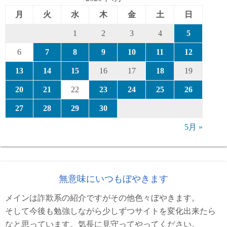
月
火
水
木
金
土
日
1
2
3
4
5
6
7
8
9
10
11
12
13
14
15
16
17
18
19
20
21
22
23
24
25
26
27
28
29
30
5月 »
無意味にいつもぼやきます
メインは詐欺系の紹介ですがその他色々ぼやきます。
そして今後も勉強しながら少しずつサイトを変化出来たら
なと思っています。気長に見守ってやってください。