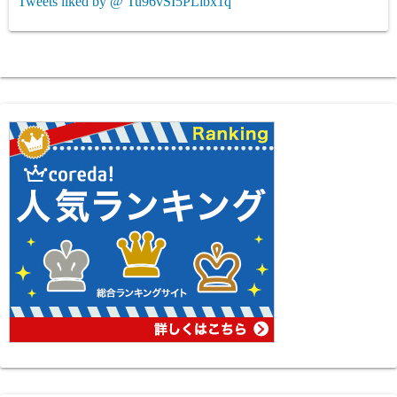
Tweets liked by @ Tu96vSI5PLibx1q