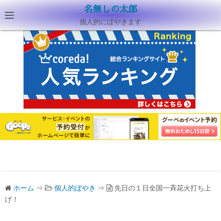
名無しの太郎
個人的にぼやきます
ホーム
⇒
個人的ぼやき
⇒
先日の１日全国一斉花火打ち上
げ！