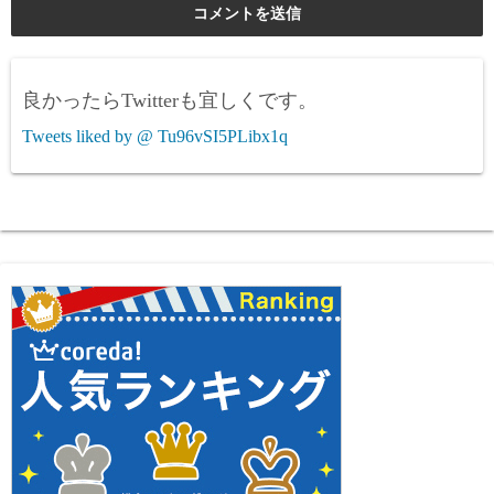
良かったらTwitterも宜しくです。
Tweets liked by @ Tu96vSI5PLibx1q