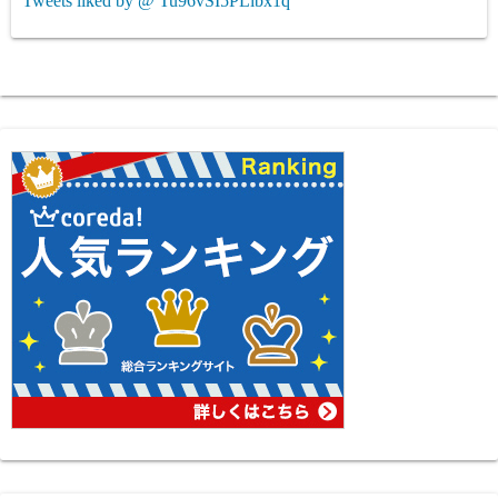
Tweets liked by @ Tu96vSI5PLibx1q