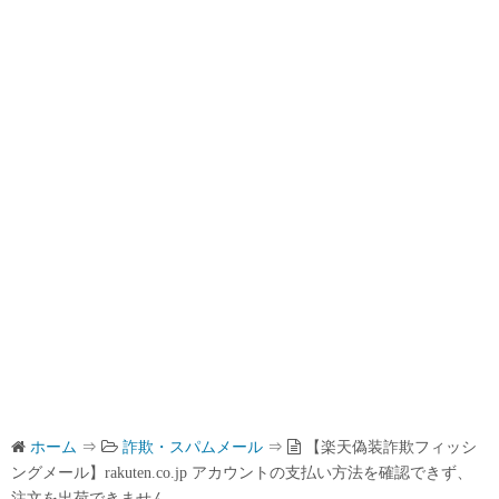
ホーム
⇒
詐欺・スパムメール
⇒
【楽天偽装詐欺フィッシ
ングメール】rakuten.co.jp アカウントの支払い方法を確認できず、
注文を出荷できません。