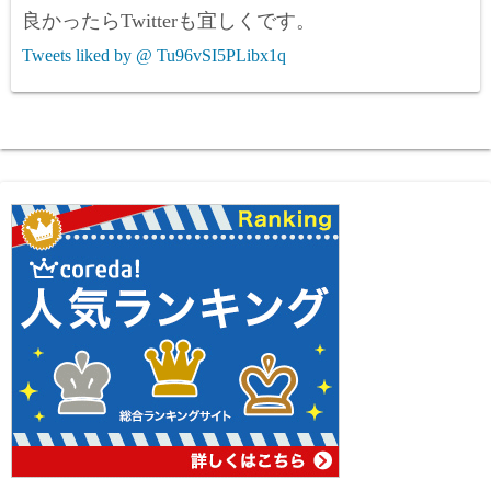
良かったらTwitterも宜しくです。
Tweets liked by @ Tu96vSI5PLibx1q