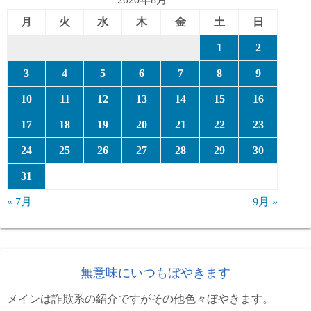
月
火
水
木
金
土
日
1
2
3
4
5
6
7
8
9
10
11
12
13
14
15
16
17
18
19
20
21
22
23
24
25
26
27
28
29
30
31
« 7月
9月 »
無意味にいつもぼやきます
メインは詐欺系の紹介ですがその他色々ぼやきます。