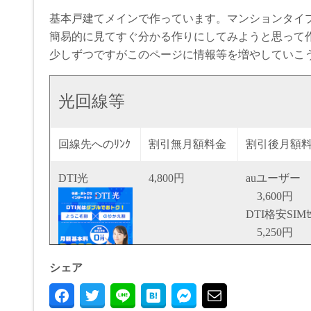
基本戸建てメインで作っています。マンションタイ
簡易的に見てすぐ分かる作りにしてみようと思って
少しずつですがこのページに情報等を増やしていこ
光回線等
回線先へのﾘﾝｸ
割引無月額料金
割引後月額
DTI光
4,800円
auユーザー
3,600円
DTI格安SIMｾ
5,250円
東京ガス・
シェア
4,550円