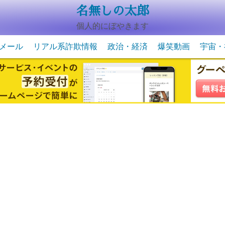
名無しの太郎
個人的にぼやきます
メール
リアル系詐欺情報
政治・経済
爆笑動画
宇宙・
動物系の爆笑動画
未確認
宇宙・