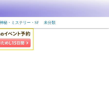
神秘・ミステリー・SF
未分類
生物・飛行物体
ＳＦ