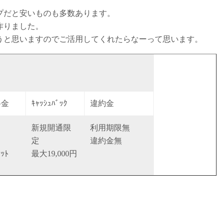
プだと安いものも多数あります。
作りました。
うと思いますのでご活用してくれたらなーって思います。
料金
ｷｬｯｼｭﾊﾞｯｸ
違約金
新規開通限
利用期限無
定
違約金無
ｯﾄ
最大19,000円
電気割