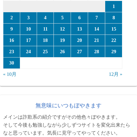
1
2
3
4
5
6
7
8
9
10
11
12
13
14
15
16
17
18
19
20
21
22
23
24
25
26
27
28
29
30
« 10月
12月 »
無意味にいつもぼやきます
メインは詐欺系の紹介ですがその他色々ぼやきます。
そして今後も勉強しながら少しずつサイトを変化出来たら
なと思っています。気長に見守ってやってください。