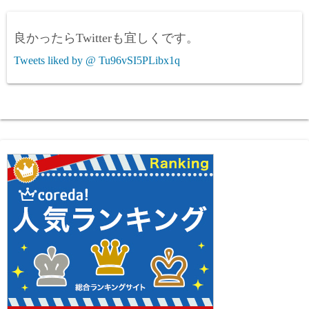
良かったらTwitterも宜しくです。
Tweets liked by @ Tu96vSI5PLibx1q