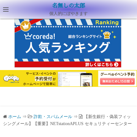
名無しの太郎
個人的にぼやきます
ホーム
⇒
詐欺・スパムメール
⇒
【新生銀行・偽装フィッ
シングメール】【重要】NETstationAPLUS セキュリティーセンター