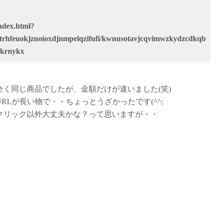
ndex.html?
rhfeuokjznoioxdjnmpelqzifufi/kwnusotavjcqvimwzkydzcdkqb
wkrnykx
く同じ商品でしたが、金額だけが違いました(笑)
Lが長い物で・・ちょっとうざかったです(^^;
クリック以外大丈夫かな？って思いますが・・