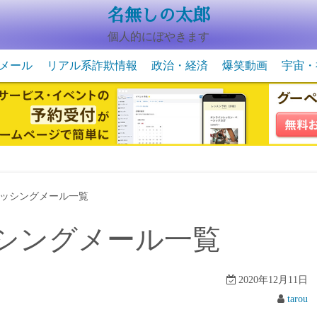
名無しの太郎
個人的にぼやきます
メール
リアル系詐欺情報
政治・経済
爆笑動画
宇宙・
動物系の爆笑動画
未確認
宇宙・
ッシングメール一覧
シングメール一覧
2020年12月11日
tarou