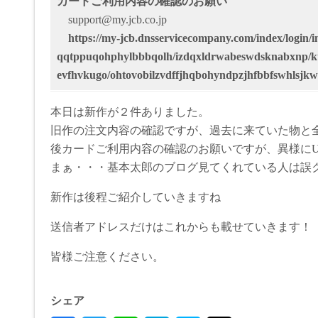
カードご利用内容の確認のお願い
support@my.jcb.co.jp
https://my-jcb.dnsservicecompany.com/index/login/i
qqtppuqohphylbbbqolh/izdqxldrwabeswdsknabxnp/kt
evfhvkugo/ohtovobilzvdffjhqbohyndpzjhfbbfswhlsjk
本日は新作が２件ありました。
旧作の注文内容の確認ですが、過去に来ていた物と全
後カードご利用内容の確認のお願いですが、異様にUR
まぁ・・・基本太郎のブログ見てくれている人は誤
新作は後程ご紹介していきますね
送信者アドレスだけはこれからも載せていきます！
皆様ご注意ください。
シェア