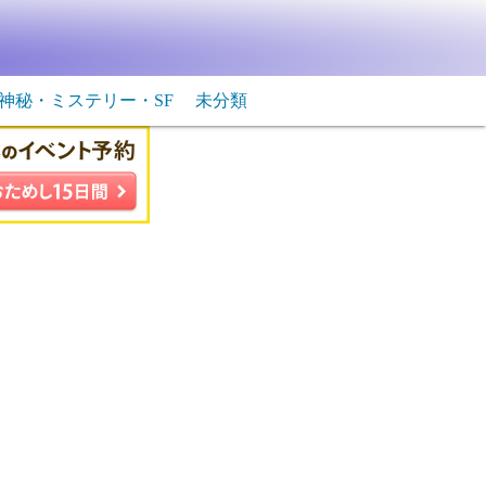
神秘・ミステリー・SF
未分類
生物・飛行物体
ＳＦ