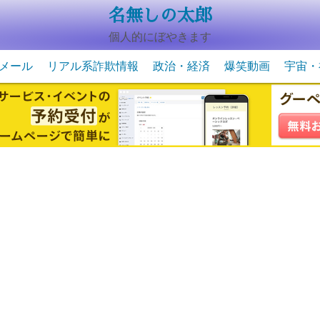
名無しの太郎
個人的にぼやきます
メール
リアル系詐欺情報
政治・経済
爆笑動画
宇宙・
動物系の爆笑動画
未確認
宇宙・