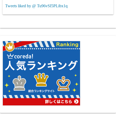
Tweets liked by @ Tu96vSI5PLibx1q