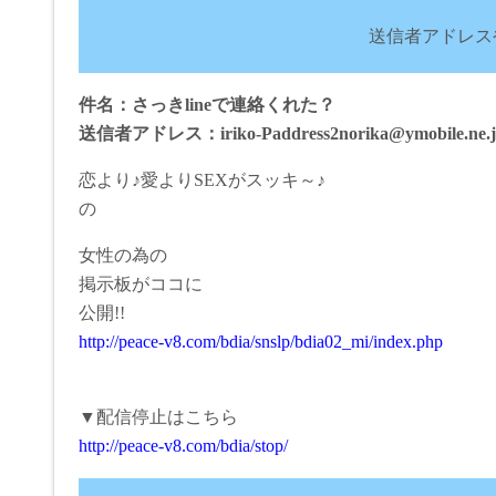
送信者アドレス
件名：さっきlineで連絡くれた？
送信者アドレス：iriko-Paddress2norika@ymobile.ne.j
恋より♪愛よりSEXがスッキ～♪
の
女性の為の
掲示板がココに
公開!!
http://peace-v8.com/bdia/snslp/bdia02_mi/index.php
▼配信停止はこちら
http://peace-v8.com/bdia/stop/