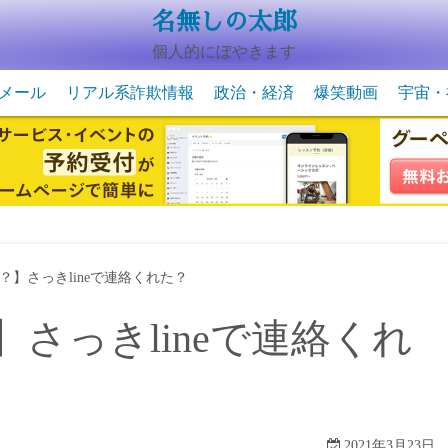
名無しの太郎
個人的にぼやきます
メール
リアル系詐欺情報
政治・経済
爆笑動画
宇宙・
動物系の爆笑動画
未確認
宇宙・
】さっきlineで連絡くれた？
さっきlineで連絡くれ
2021年3月23日