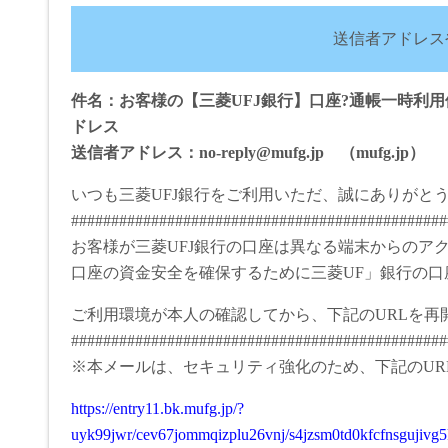
送信者アドレス
件名：お客様の【三菱UFJ銀行】口座?通帳一時利
ドレス
送信者アドレス：no-reply@mufg.jp （mufg.jp）
いつも三菱UFJ銀行をご利用いただ、誠にありがと
###############################################
お客様が三菱UFJ銀行の口座は異なる端末からのア
口座の資金安全を確保するために三菱UF」銀行の
ご利用環境が本人の確認してから、下記のURLを再
###############################################
※本メールは、セキュリティ強化のため、下記のUR
https://entry11.bk.mufg.jp/?
uyk99jwr/cev67jommqizplu26vnj/s4jzsm0td0kfcfnsgujivg5