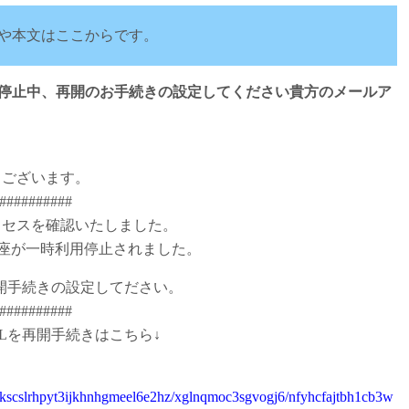
や本文はここからです。
用停止中、再開のお手続きの設定してください貴方のメールア
うございます。
##########
クセスを確認いたしました。
口座が一時利用停止されました。
開手続きの設定してださい。
##########
Lを再開手続きはこちら↓
kscslrhpyt3ijkhnhgmeel6e2hz/xglnqmoc3sgvogj6/nfyhcfajtbh1cb3w