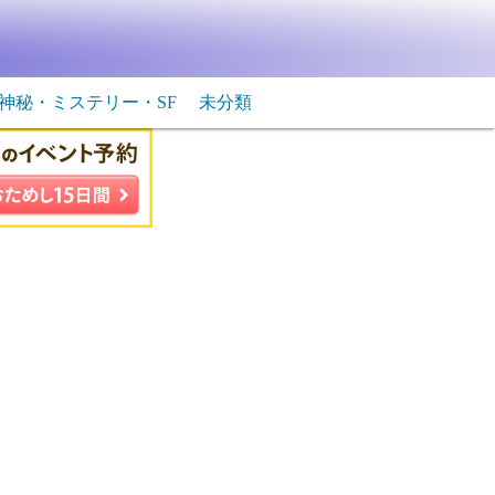
神秘・ミステリー・SF
未分類
生物・飛行物体
ＳＦ