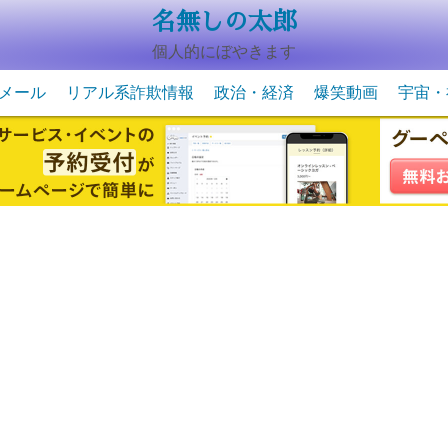
名無しの太郎
個人的にぼやきます
メール
リアル系詐欺情報
政治・経済
爆笑動画
宇宙・
動物系の爆笑動画
未確認
宇宙・