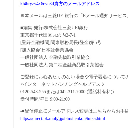
ki4hryzy4x6eve8d貴方のメールアドレス
※本メールは三菱UFJ銀行の「Eメール通知サービ
■編集·発行:株式会社三菱UFJ銀行
東京都千代田区丸の内2-7-1
[登録金融機関]関東財務局長(登金)第5号
[加入協会]日本証券業協会
一般社団法人 金融先物取引業協会
一般社同法人 第二種金融商品取引莱協会
ご登録にお心あたりのない場合や電子署名について
<インターネットバンチングヘルブデスク
0120-543-555または042-311-7000 (通話料有料))
受付時間/每日 9:00-21:00
-■配信停止·Eメールアドレス変更はこちらからお手
https://direct.bk.mufg.jp/btm/henkou/tuika.html