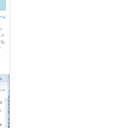
ール
ン
コメ
かな
で
…