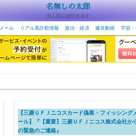
名無しの太郎
個人的にぼやきます
メール
リアル系詐欺情報
政治・経済
爆笑動画
宇宙・
動物系の爆笑動画
未確認
宇宙・
【三菱ＵＦＪニコスカード偽装・フィッシング
ール】『【重要】三菱ＵＦＪニコス株式会社か
の緊急のご連絡』