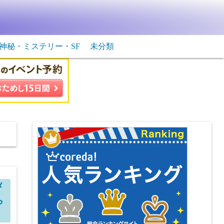
神秘・ミステリー・SF
未分類
生物・飛行物体
ＳＦ
メ
ら