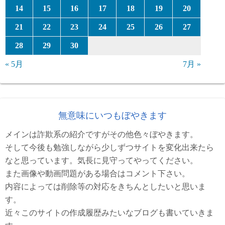
14
15
16
17
18
19
20
21
22
23
24
25
26
27
28
29
30
« 5月
7月 »
無意味にいつもぼやきます
メインは詐欺系の紹介ですがその他色々ぼやきます。
そして今後も勉強しながら少しずつサイトを変化出来たら
なと思っています。気長に見守ってやってください。
また画像や動画問題がある場合はコメント下さい。
内容によっては削除等の対応をきちんとしたいと思いま
す。
近々このサイトの作成履歴みたいなブログも書いていきま