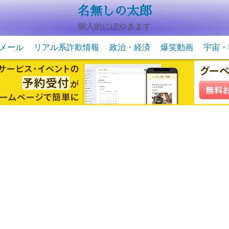
名無しの太郎
個人的にぼやきます
メール
リアル系詐欺情報
政治・経済
爆笑動画
宇宙・
動物系の爆笑動画
未確認
宇宙・