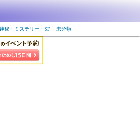
神秘・ミステリー・SF
未分類
生物・飛行物体
ＳＦ