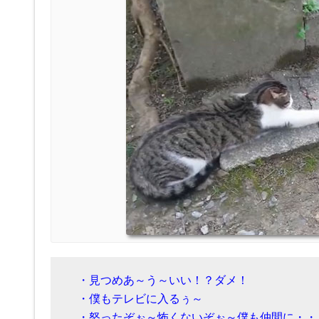
・見つめあ～う～いい！？ダメ！
・僕もテレビに入るぅ～
・怒ったぞぉ～怖くないぞぉ～僕も仲間に・・