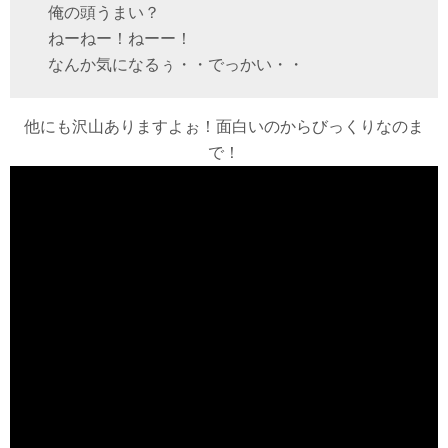
俺の頭うまい？
ねーねー！ねーー！
なんか気になるぅ・・でっかい・・
他にも沢山ありますよぉ！面白いのからびっくりなのま
で！