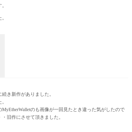
す。
た。
。
に続き新作がありました。
た。
EtherWalletのも画像が一回見たとき違った気がしたので
・・旧作にさせて頂きました。