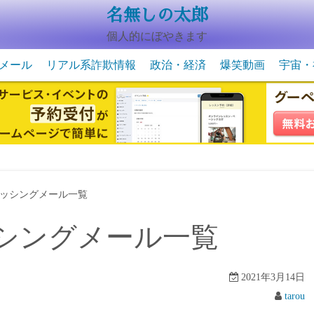
名無しの太郎
個人的にぼやきます
メール
リアル系詐欺情報
政治・経済
爆笑動画
宇宙・
動物系の爆笑動画
未確認
宇宙・
ッシングメール一覧
シングメール一覧
2021年3月14日
tarou