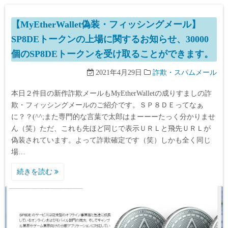
【MyEtherWallet偽装・フィッシングメール】
SP8DEトークンの上場に関するお知らせ、30000
個のSP8DEトークンを受け取ることができます。
2021年4月29日
詐欺・スパムメール
本日２件目の新作詐欺メールもMyEtherWalletの成りすましの詐
欺・フィッシングメールのご紹介です。ＳＰ８ＤＥってなぁ
に？？(^^;また専門的な言葉で太郎はまーーーたっく分かりませ
ん（笑）ただ、これも先ほど同じで表示ＵＲＬと飛先ＵＲＬが
偽装されています。よって詐欺確定です（笑）しかも全く同じ
場…
続きを読む