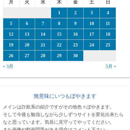
月
火
水
木
金
土
日
1
2
3
4
5
6
7
8
9
10
11
12
13
14
15
16
17
18
19
20
21
22
23
24
25
26
27
28
29
30
« 3月
5月 »
無意味にいつもぼやきます
メインは詐欺系の紹介ですがその他色々ぼやきます。
そして今後も勉強しながら少しずつサイトを変化出来たら
なと思っています。気長に見守ってやってください。
また画像や動画問題がある場合はコメント下さい。