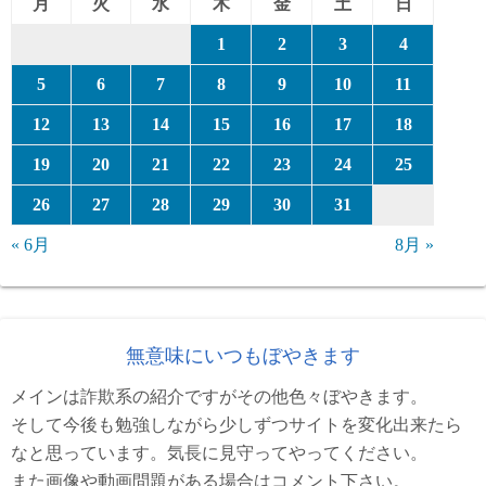
月
火
水
木
金
土
日
1
2
3
4
5
6
7
8
9
10
11
12
13
14
15
16
17
18
19
20
21
22
23
24
25
26
27
28
29
30
31
« 6月
8月 »
無意味にいつもぼやきます
メインは詐欺系の紹介ですがその他色々ぼやきます。
そして今後も勉強しながら少しずつサイトを変化出来たら
なと思っています。気長に見守ってやってください。
また画像や動画問題がある場合はコメント下さい。