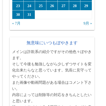
23
24
25
26
27
28
29
30
31
« 7月
9月 »
無意味にいつもぼやきます
メインは詐欺系の紹介ですがその他色々ぼやき
ます。
そして今後も勉強しながら少しずつサイトを変
化出来たらなと思っています。気長に見守って
やってください。
また画像や動画問題がある場合はコメント下さ
い。
内容によっては削除等の対応をきちんとしたい
と思います。