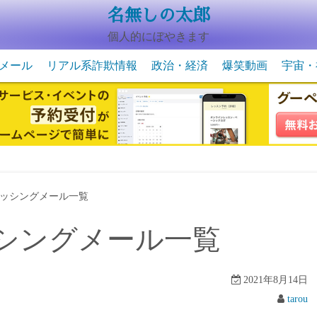
名無しの太郎
個人的にぼやきます
メール
リアル系詐欺情報
政治・経済
爆笑動画
宇宙・
動物系の爆笑動画
未確認
宇宙・
ッシングメール一覧
シングメール一覧
2021年8月14日
tarou