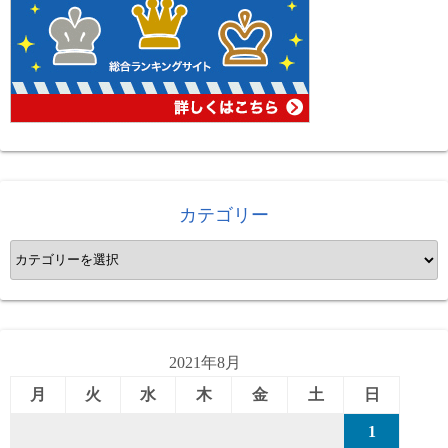
カテゴリー
カ
テ
ゴ
リ
ー
2021年8月
月
火
水
木
金
土
日
1