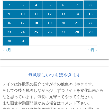
2
3
4
5
6
7
8
9
10
11
12
13
14
15
16
17
18
19
20
21
22
23
24
25
26
27
28
29
30
31
« 7月
9月 »
無意味にいつもぼやきます
メインは詐欺系の紹介ですがその他色々ぼやきます。
そして今後も勉強しながら少しずつサイトを変化出来たら
なと思っています。気長に見守ってやってください。
また画像や動画問題がある場合はコメント下さい。