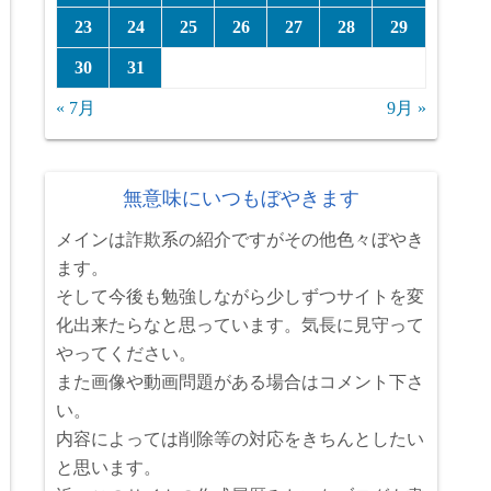
23
24
25
26
27
28
29
30
31
« 7月
9月 »
無意味にいつもぼやきます
メインは詐欺系の紹介ですがその他色々ぼやき
ます。
そして今後も勉強しながら少しずつサイトを変
化出来たらなと思っています。気長に見守って
やってください。
また画像や動画問題がある場合はコメント下さ
い。
内容によっては削除等の対応をきちんとしたい
と思います。