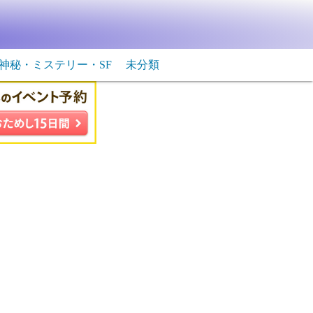
神秘・ミステリー・SF
未分類
生物・飛行物体
ＳＦ