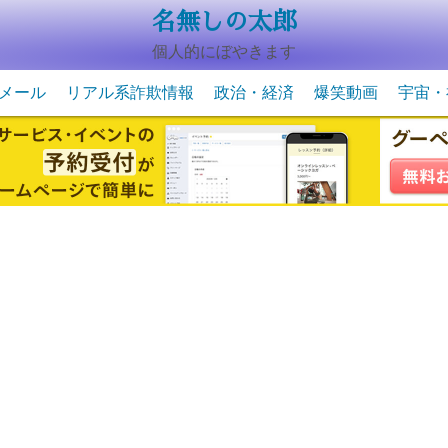
名無しの太郎
個人的にぼやきます
メール
リアル系詐欺情報
政治・経済
爆笑動画
宇宙・
動物系の爆笑動画
未確認
宇宙・