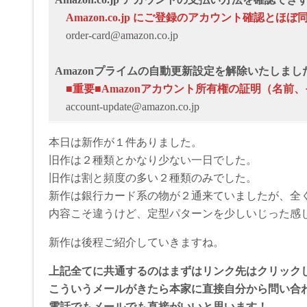
Аmazon.co.jp にご登録のアカウント確認とほぼ
order-card@amazon.co.jp
Amazonプライムの自動更新設定を解除いたしまし
■重要■Amazonアカウント所有権の証明（名前
account-update@amazon.co.jp
本日は新作が１件ありました。
旧作は２種類とかなり少ない一日でした。
旧作は割と頻度の多い２種類のみでした。
新作は銀行カード系の物が２通来ていましたが、全
内容こそ違うけど、定型パターンを少しいじった感
新作は後程ご紹介していきますね。
上記全てに共通するのはまずはリンク先はクリック
こういうメールがきたら本家に直接自分から問い合
電話でもメールでも直接がいいと思います！