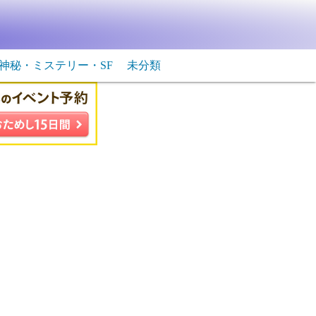
神秘・ミステリー・SF
未分類
生物・飛行物体
ＳＦ