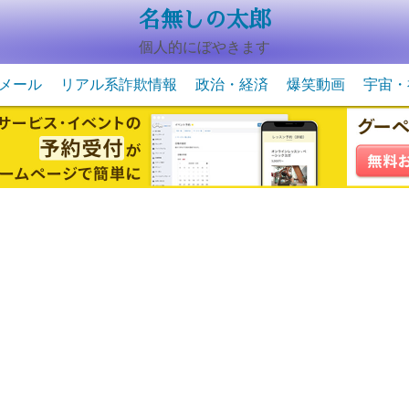
名無しの太郎
個人的にぼやきます
メール
リアル系詐欺情報
政治・経済
爆笑動画
宇宙・
動物系の爆笑動画
未確認
宇宙・