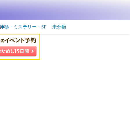
神秘・ミステリー・SF
未分類
生物・飛行物体
ＳＦ