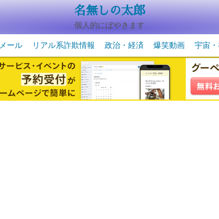
名無しの太郎
個人的にぼやきます
メール
リアル系詐欺情報
政治・経済
爆笑動画
宇宙・
動物系の爆笑動画
未確認
宇宙・