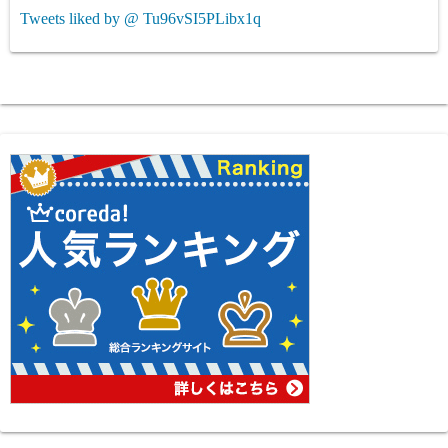
Tweets liked by @ Tu96vSI5PLibx1q