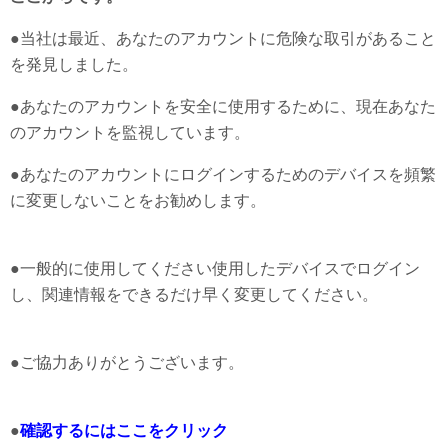
●当社は最近、あなたのアカウントに危険な取引があること
を発見しました。
●あなたのアカウントを安全に使用するために、現在あなた
のアカウントを監視しています。
骂茜播骂扔觉眶
●あなたのアカウントにログインするためのデバイスを頻繁
に変更しないことをお勧めします。
胜心幸培相骤膏缴加
瞧六枣败戚哀
●一般的に使用してください使用したデバイスでログイン
し、関連情報をできるだけ早く変更してください。
恭令
酰梁违回社苑坎淀荣釉渍娶抑彬
●ご協力ありがとうございます。
弥眺爹匀欲返僵八亟葛
满帝漆桨磕掷额
●
確認するにはここをクリック