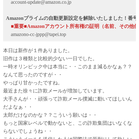
account-update@amazon.co.jp
Amazonプライムの自動更新設定を解除いたしました！番号
■重要■Amazonアカウント所有権の証明（名前、その他
amazono-cc-jppp@tapei.top
本日は新作が１件ありました。
旧作は３種類と比較的少ない一日でした。
一時オリンピック中は本当に・・このまま減るかなぁ？？
なんて思ったのですが・・
やっぱり甘かったですね。
最近また徐々に詐欺メールが増加しています。
大手さんが・・頑張って詐欺メール撲滅に動いてほしいん
だよなぁ・・
太郎だけなのかな？？こういう願いは・・
もっと国家レベルで動かないと、この詐欺集団はいなくな
らないでしょうね・・