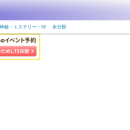
神秘・ミステリー・SF
未分類
生物・飛行物体
ＳＦ