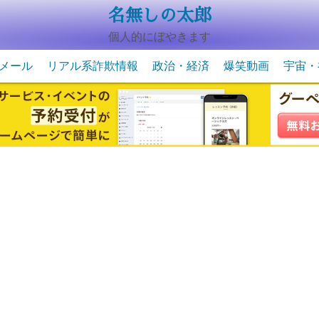
名無しの太郎
個人的にぼやきます
メール
リアル系詐欺情報
政治・経済
爆笑動画
宇宙・
動物系の爆笑動画
未確認
宇宙・