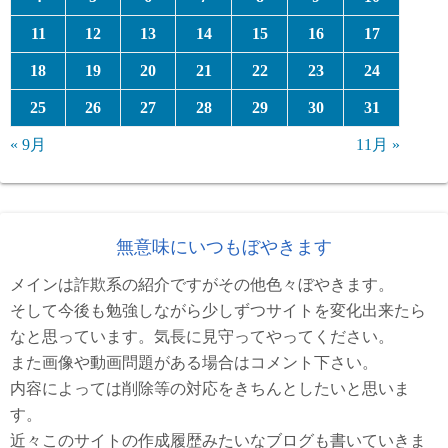
11
12
13
14
15
16
17
18
19
20
21
22
23
24
25
26
27
28
29
30
31
« 9月
11月 »
無意味にいつもぼやきます
メインは詐欺系の紹介ですがその他色々ぼやきます。
そして今後も勉強しながら少しずつサイトを変化出来たら
なと思っています。気長に見守ってやってください。
また画像や動画問題がある場合はコメント下さい。
内容によっては削除等の対応をきちんとしたいと思いま
す。
近々このサイトの作成履歴みたいなブログも書いていきま