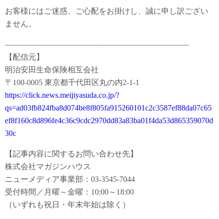
お客様にはご迷惑、ご心配をお掛けし、誠に申し訳ござい
ません。
———————————————————————–
【配信元】
明治安田生命保険相互会社
〒100-0005 東京都千代田区丸の内2-1-1
https://click.news.meijiyasuda.co.jp/?
qs=ad03fb824fba8d074be8f805fa915260101c2c3587ef88da07c65
ef8f160c8d896fe4c36c9cdc2970dd83a83ba01f4da53d865359070d
30c
【記事内容に関するお問い合わせ先】
株式会社マガジンハウス
ニューメディア事業部：03-3545-7044
受付時間／月曜～金曜：10:00～18:00
（いずれも祝日・年末年始は除く）