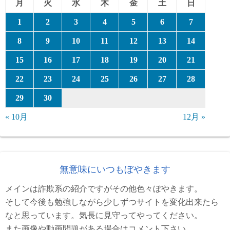
月
火
水
木
金
土
日
1
2
3
4
5
6
7
8
9
10
11
12
13
14
15
16
17
18
19
20
21
22
23
24
25
26
27
28
29
30
« 10月
12月 »
無意味にいつもぼやきます
メインは詐欺系の紹介ですがその他色々ぼやきます。
そして今後も勉強しながら少しずつサイトを変化出来たら
なと思っています。気長に見守ってやってください。
また画像や動画問題がある場合はコメント下さい。