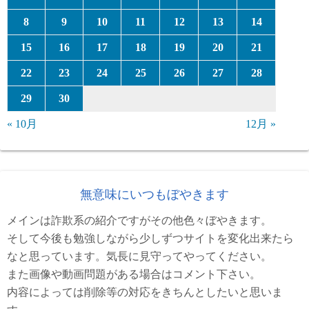
8
9
10
11
12
13
14
15
16
17
18
19
20
21
22
23
24
25
26
27
28
29
30
« 10月
12月 »
無意味にいつもぼやきます
メインは詐欺系の紹介ですがその他色々ぼやきます。
そして今後も勉強しながら少しずつサイトを変化出来たら
なと思っています。気長に見守ってやってください。
また画像や動画問題がある場合はコメント下さい。
内容によっては削除等の対応をきちんとしたいと思いま