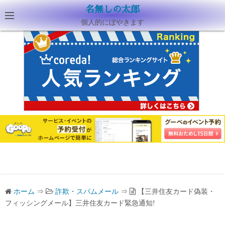
名無しの太郎
個人的にぼやきます
ホーム
⇒
詐欺・スパムメール
⇒
【三井住友カード偽装・
フィッシングメール】三井住友カード緊急通知!