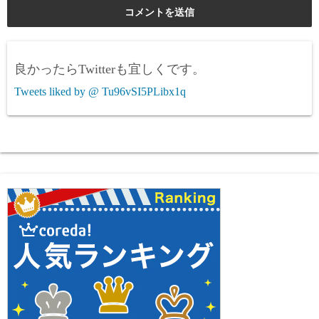
良かったらTwitterも宜しくです。
Tweets liked by @ Tu96vSI5PLibx1q