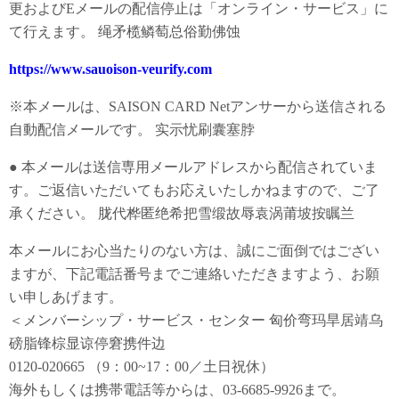
更およびEメールの配信停止は「オンライン・サービス」に
て行えます。 绳矛榄鳞萄总俗勤佛蚀
https://www.sauoison-veurify.com
※本メールは、SAISON CARD Netアンサーから送信される
自動配信メールです。 实示忧刷囊塞脖
● 本メールは送信専用メールアドレスから配信されていま
す。ご返信いただいてもお応えいたしかねますので、ご了
承ください。 胧代桦匿绝希把雪缎故辱袁涡莆坡按瞩兰
本メールにお心当たりのない方は、誠にご面倒ではござい
ますが、下記電話番号までご連絡いただきますよう、お願
い申しあげます。
＜メンバーシップ・サービス・センター 匈价弯玛旱居靖乌
磅脂锋棕显谅停窘携件边
0120-020665 （9：00~17：00／土日祝休）
海外もしくは携帯電話等からは、03-6685-9926まで。