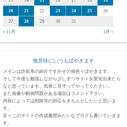
13
14
15
16
17
18
19
20
21
22
23
24
25
26
27
28
29
30
31
« 11月
1月 »
無意味にいつもぼやきます
メインは詐欺系の紹介ですがその他色々ぼやきます。
そして今後も勉強しながら少しずつサイトを変化出来たら
なと思っています。気長に見守ってやってください。
また画像や動画問題がある場合はコメント下さい。
内容によっては削除等の対応をきちんとしたいと思いま
す。
近々このサイトの作成履歴みたいなブログも書いていきま
す。