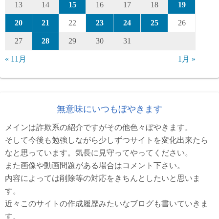
13
14
15
16
17
18
19
20
21
22
23
24
25
26
27
28
29
30
31
« 11月
1月 »
無意味にいつもぼやきます
メインは詐欺系の紹介ですがその他色々ぼやきます。
そして今後も勉強しながら少しずつサイトを変化出来たら
なと思っています。気長に見守ってやってください。
また画像や動画問題がある場合はコメント下さい。
内容によっては削除等の対応をきちんとしたいと思いま
す。
近々このサイトの作成履歴みたいなブログも書いていきま
す。