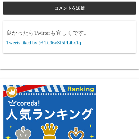
良かったらTwitterも宜しくです。
Tweets liked by @ Tu96vSI5PLibx1q