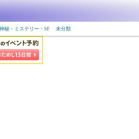
神秘・ミステリー・SF
未分類
生物・飛行物体
ＳＦ