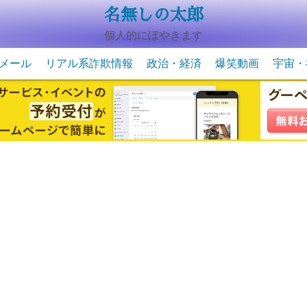
名無しの太郎
個人的にぼやきます
メール
リアル系詐欺情報
政治・経済
爆笑動画
宇宙・
動物系の爆笑動画
未確認
宇宙・