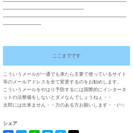
━━━━━━━━━━━━━━━━━━━━━━━━━━
━━━━━━━━━━━━━━━━━
━━━━━━━━━━━━━━━━━━━━━━━━━━
━━━━━━━━
ここまでです
こういうメールが一通でも来たら主要で使っているサイト
等のメールアドレスを全て変更するのをお勧めします。
こういうメールをやはり予防するには国際的にインターネ
ットの法整備をしないとダメなんでしょうねぇ・・
太郎には出来ません・・力のある方お願いします・・(^^;
シェア