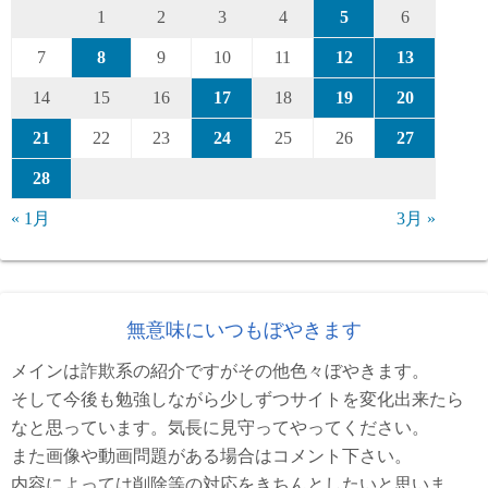
1
2
3
4
5
6
7
8
9
10
11
12
13
14
15
16
17
18
19
20
21
22
23
24
25
26
27
28
« 1月
3月 »
無意味にいつもぼやきます
メインは詐欺系の紹介ですがその他色々ぼやきます。
そして今後も勉強しながら少しずつサイトを変化出来たら
なと思っています。気長に見守ってやってください。
また画像や動画問題がある場合はコメント下さい。
内容によっては削除等の対応をきちんとしたいと思いま