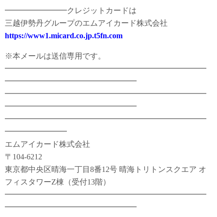
━━━━━━━━クレジットカードは
三越伊勢丹グループのエムアイカード株式会社
https://www1.micard.co.jp.t5fn.com
※本メールは送信専用です。
━━━━━━━━━━━━━━━━━━━━━━━━━━
━━━━━━━━━━━━━━━━━
━━━━━━━━━━━━━━━━━━━━━━━━━━
━━━━━━━━━━━━━━━━━
━━━━━━━━━━━━━━━━━━━━━━━━━━
━━━━━━━━
エムアイカード株式会社
〒104-6212
東京都中央区晴海一丁目8番12号 晴海トリトンスクエア オ
フィスタワーZ棟（受付13階）
━━━━━━━━━━━━━━━━━━━━━━━━━━
━━━━━━━━━━━━━━━━━