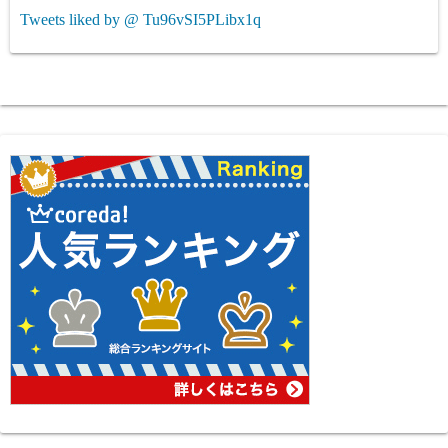
Tweets liked by @ Tu96vSI5PLibx1q