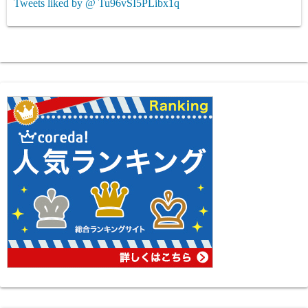
Tweets liked by @ Tu96vSI5PLibx1q