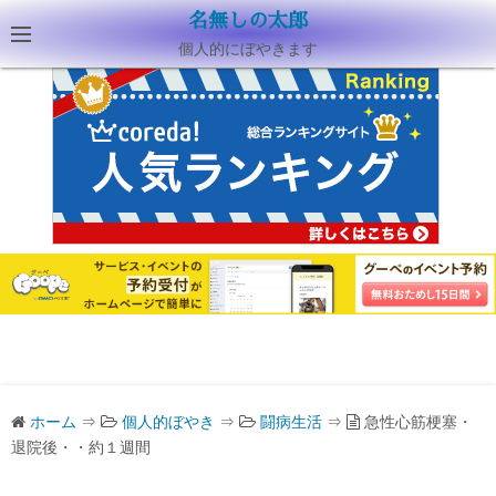
名無しの太郎
個人的にぼやきます
ホーム
⇒
個人的ぼやき
⇒
闘病生活
⇒
急性心筋梗塞・
退院後・・約１週間