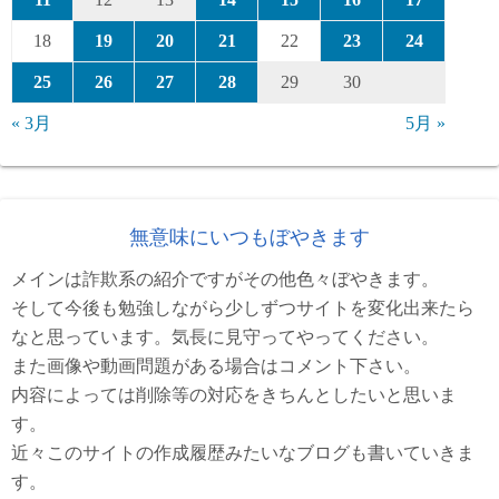
18
19
20
21
22
23
24
25
26
27
28
29
30
« 3月
5月 »
無意味にいつもぼやきます
メインは詐欺系の紹介ですがその他色々ぼやきます。
そして今後も勉強しながら少しずつサイトを変化出来たら
なと思っています。気長に見守ってやってください。
また画像や動画問題がある場合はコメント下さい。
内容によっては削除等の対応をきちんとしたいと思いま
す。
近々このサイトの作成履歴みたいなブログも書いていきま
す。