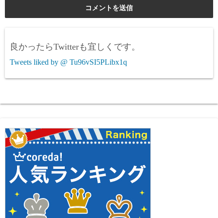
良かったらTwitterも宜しくです。
Tweets liked by @ Tu96vSI5PLibx1q