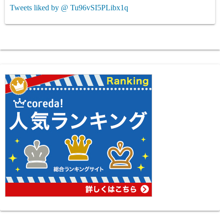
Tweets liked by @ Tu96vSI5PLibx1q