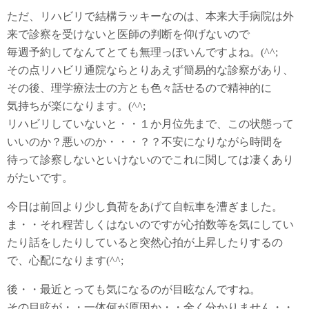
ただ、リハビリで結構ラッキーなのは、本来大手病院は外
来で診察を受けないと医師の判断を仰げないので
毎週予約してなんてとても無理っぽいんですよね。(^^;
その点リハビリ通院ならとりあえず簡易的な診察があり、
その後、理学療法士の方とも色々話せるので精神的に
気持ちが楽になります。(^^;
リハビリしていないと・・１か月位先まで、この状態って
いいのか？悪いのか・・・？？不安になりながら時間を
待って診察しないといけないのでこれに関しては凄くあり
がたいです。
今日は前回より少し負荷をあげて自転車を漕ぎました。
ま・・それ程苦しくはないのですが心拍数等を気にしてい
たり話をしたりしていると突然心拍が上昇したりするの
で、心配になります(^^;
後・・最近とっても気になるのが目眩なんですね。
その目眩が・・一体何が原因か・・全く分かりません・・