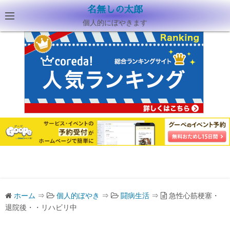
名無しの太郎
個人的にぼやきます
ホーム
⇒
個人的ぼやき
⇒
闘病生活
⇒
急性心筋梗塞・
退院後・・リハビリ中